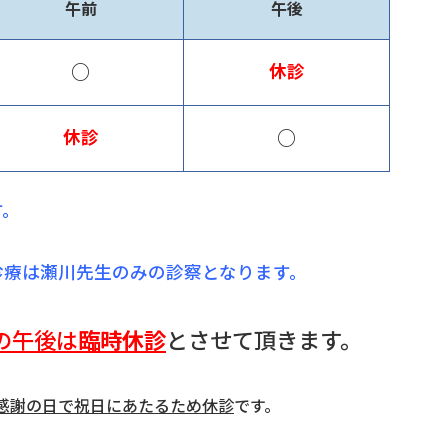
午前
午後
○
休診
○
休診
す。
診療は瀬川先生のみの診察となります。
の午後は
臨時休診
とさせて頂きます。
感謝の日で祝日にあたるため休診
です。