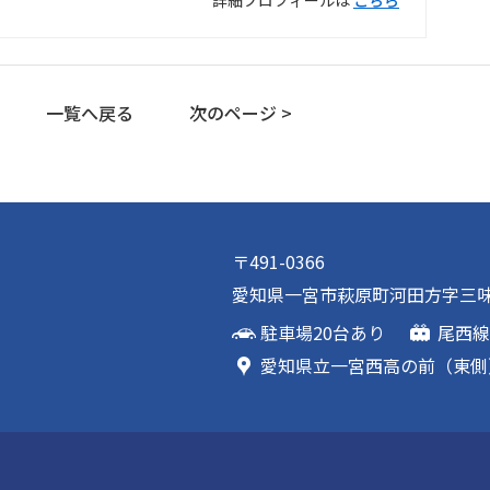
一覧へ戻る
次のページ >
〒491-0366
愛知県一宮市萩原町河田方字三味浦
駐車場20台あり
尾西線
愛知県立一宮西高の前（東側